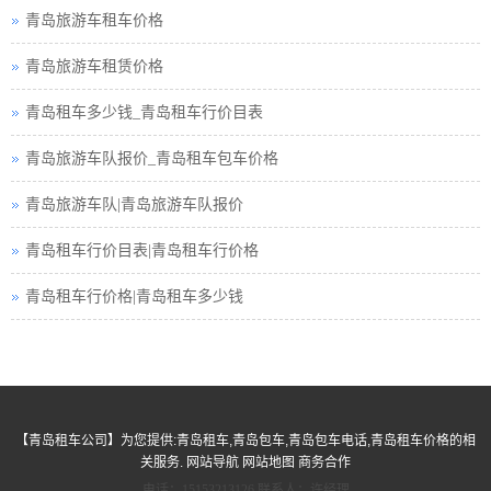
青岛旅游车租车价格
青岛旅游小车车队
青岛旅游车租赁价格
青岛旅游小车小车
青岛租车多少钱_青岛租车行价目表
青岛租车接送小车
青岛旅游车队报价_青岛租车包车价格
青岛汽车租赁中巴
青岛旅游车队|青岛旅游车队报价
青岛租车行小车
青岛租车行价目表|青岛租车行价格
青岛小车租赁公司
青岛租车行价格|青岛租车多少钱
青岛高铁接送小车
青岛小车包车公司
青岛旅游巴士租赁
【
青岛租车公司
】为您提供:
青岛租车
,
青岛包车
,
青岛包车电话
,
青岛租车价格
的相
青岛旅游租车服务
关服务.
网站导航
网站地图
商务合作
青岛旅游用车小车
电话：
15153213126
联系人：许经理