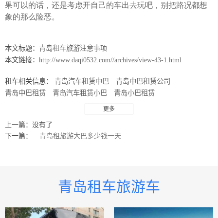
果可以的话，还是考虑开自己的车出去玩吧，别把路况都想
象的那么险恶。
本文标题：
青岛租车旅游注意事项
本文链接：
http://www.daqi0532.com//archives/view-43-1.html
租车相关信息：
青岛汽车租赁中巴
青岛中巴租赁公司
青岛中巴租赁
青岛汽车租赁小巴
青岛小巴租赁
青岛小巴租赁公司
青岛汽车租赁小车
青岛小车租赁
更多
青岛租车小车
青岛小车租车
青岛租车价格小巴士
上一篇：没有了
青岛租车接送小巴士
青岛小巴士汽车公司
青岛租车中巴
下一篇：
青岛租旅游大巴多少钱一天
青岛中巴租车
青岛中巴租车公司
青岛租车小巴
青岛小巴租车
青岛小巴租车公司
青岛租车价格小巴
青岛租车接送小巴
青岛小巴汽车公司
青岛小巴士出租
青岛大巴出租
青岛小巴出租
青岛租车须知小巴士
青岛租车须知小巴
青岛租车旅游车
青岛租车行中巴
青岛租车行小巴
青岛机场接送小巴士
青岛机场接送大巴
青岛机场接送小巴
青岛旅游大巴车车队
青岛旅游小巴
青岛旅游客车小巴
青岛旅游小巴车队