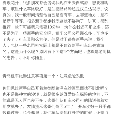
春暖花开，很多朋友都会咨询我现在出去自驾游，想要租辆
车，该租什么车比较好，是兰德酷路泽还是汉兰达就行。说
真的，我一般都问清楚他自己是否有车，去哪些地方，是不
是新手等等。很多新手都嫌我墨迹就不咨询了，讲真，胡乱
推荐一款车可能我只需要10分钟，为什么我还问那么多，还
不是为了一些新手的安全啊。租车公司公司那么多，车也多
了去了，租车又那么方便。但是对于很多新手来说，我个
人，包括一些老司机实际上都是不建议新手租车出去旅游
的，这是为什么呢？原因有下面这4个方面吧，也算是老司机
的忠告，听不听你随意。
青岛租车旅游注意事项第一个：注意危险系数
你们见过新手自己开着兰德酷路泽在沙漠里面找不到北吗？
也不是那种大的沙漠，就是很多越野爱好车探险的地方，不
能说是无人区也差不多，这哥们从租车公司租的陆巡领着女
朋友就去了。友情提示这哥们驾照5年了，开车次数一只手都
数得过来，也是佩服，我们车队给他往外带的时候，还差点