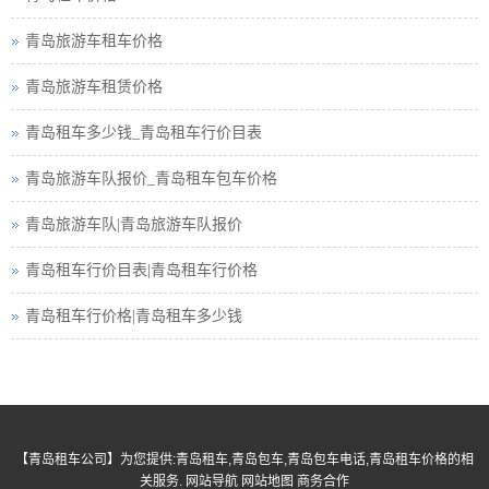
青岛旅游包车小车
青岛旅游车租车价格
青岛旅游小车车队
青岛旅游车租赁价格
青岛旅游小车小车
青岛租车多少钱_青岛租车行价目表
青岛租车接送小车
青岛旅游车队报价_青岛租车包车价格
青岛汽车租赁中巴
青岛旅游车队|青岛旅游车队报价
青岛租车行小车
青岛租车行价目表|青岛租车行价格
青岛小车租赁公司
青岛租车行价格|青岛租车多少钱
青岛高铁接送小车
青岛小车包车公司
青岛旅游巴士租赁
【
青岛租车公司
】为您提供:
青岛租车
,
青岛包车
,
青岛包车电话
,
青岛租车价格
的相
青岛旅游租车服务
关服务.
网站导航
网站地图
商务合作